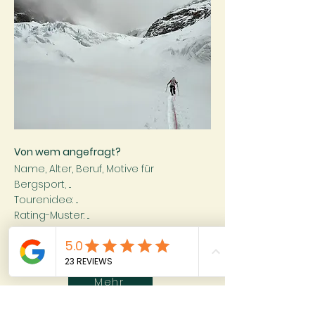
Von wem angefragt?
Name, Alter, Beruf, Motive für
Bergsport,
​...
Tourenidee: ...
Rating-Muster: ...
10. - 14. März 2027 | Saas Fee
Mehr