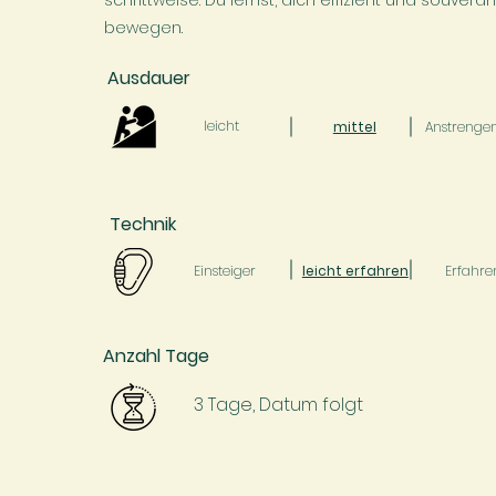
schrittweise. Du lernst, dich effizient und souver
bewegen.
Ausdauer
leicht
mittel
Anstrenge
Technik
Einsteiger
leicht erfahren
Erfahre
Anzahl Tage
3 Tage, Datum folgt