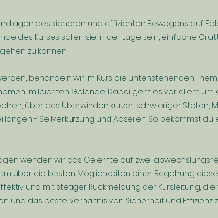
 Grundlagen des sicheren und effizienten Bewegens auf Fe
de des Kurses sollen sie in der Lage sein, einfache Gra
gehen zu können.
werden, behandeln wir im Kurs die untenstehenden Theme
hemen im leichten Gelände. Dabei geht es vor allem um d
en, über das Überwinden kurzer, schwieriger Stellen, Mik
llängen - Seilverkürzung und Abseilen. So bekommst du 
agen wenden wir das Gelernte auf zwei abwechslungsre
sam über die besten Möglichkeiten einer Begehung dieser S
ektiv und mit stetiger Rückmeldung der Kursleitung, die v
en und das beste Verhältnis von Sicherheit und Effizienz 