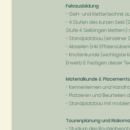
Felsausbildung
- Geh- und Klettertechnik 
- 4 Stufen des kurzen Seils (
Stufe 4: Seillängen kletter
- Standplatzbau (einzelner 
- Abseilen (inkl. Effizienzü
- Knotenkunde (wichtigste K
Erwerb & Festigen dieser Te
Materialkunde & Placements 
- Kennenlernen und Handha
- Platzieren und Beurteilen
- Standplatzbau mit mobile
Tourenplanung und Risiko
- Studium des Routenbeschri