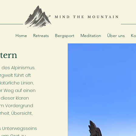
Home
Retreats
Bergsport
Meditation
Über uns
Ko
tern
 des Alpinismus.
welt führt oft
türliche Linien,
ser Weg auf einen
dieser klaren
t im Vordergrund
heit, Übersicht,
es Unterwegsseins