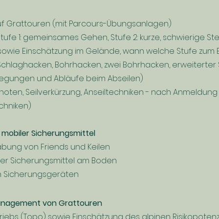
auf Grattouren (mit Parcours-Übungsanlagen)
Stufe 1: gemeinsames Gehen, Stufe 2: kurze, schwierige Stell
n) sowie Einschätzung im Gelände, wann welche Stufe zum
Schlaghacken, Bohrhacken, zwei Bohrhacken, erweiterter 
berlegungen und Abläufe beim Abseilen)
noten, Seilverkürzung, Anseiltechniken - nach Anmeldung 
chniken)
mobiler Sicherungsmittel
bung von Friends und Keilen
 der Sicherungsmittel am Boden
n Sicherungsgeräten
management von Grattouren
ebs (Topo) sowie Einschätzung des alpinen Risikopotenzi