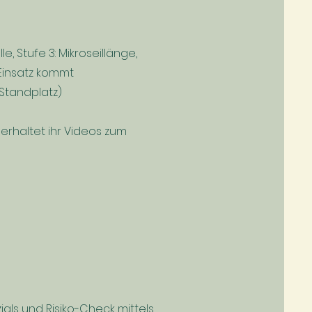
e, Stufe 3: Mikroseillänge,
 Einsatz kommt
Standplatz)
erhaltet ihr Videos zum
als und Risiko-Check mittels