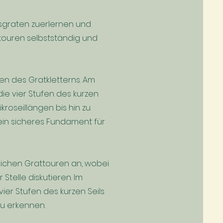
lsgraten zuerlernen und
ttouren selbstständig und
n des Gratkletterns.
Am
ie vier Stufen des kurzen
roseillängen bis hin zu
ein sicheres Fundament für
ichen Grattouren an, wobei
telle diskutieren. Im
ier Stufen des kurzen Seils
zu erkennen.