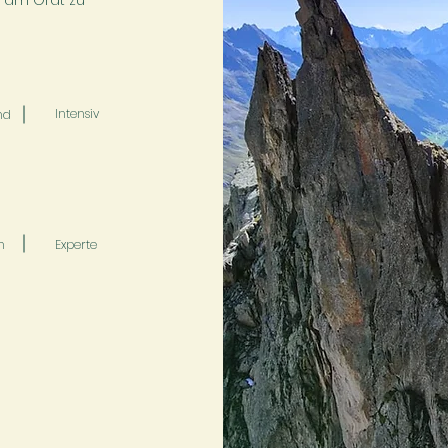
än am Grat zu
Intensiv
nd
n
Experte