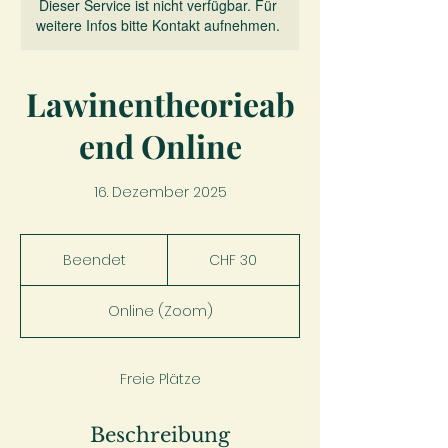
Dieser Service ist nicht verfügbar. Für
weitere Infos bitte Kontakt aufnehmen.
Lawinentheorieab
end Online
16. Dezember 2025
30
Schweizer
Beendet
B
CHF 30
Franken
e
e
Online (Zoom)
n
d
e
t
Freie Plätze
Beschreibung