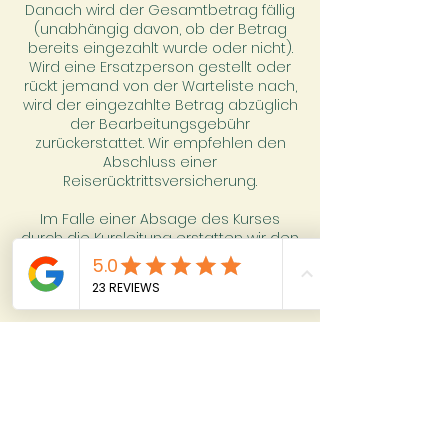
Danach wird der Gesamtbetrag fällig
(unabhängig davon, ob der Betrag
bereits eingezahlt wurde oder nicht).
Wird eine Ersatzperson gestellt oder
rückt jemand von der Warteliste nach,
wird der eingezahlte Betrag abzüglich
der Bearbeitungsgebühr
zurückerstattet. Wir empfehlen den
Abschluss einer
Reiserücktrittsversicherung.
Im Falle einer Absage des Kurses
durch die Kursleitung erstatten wir den
gesamten Betrag zurück.
Datenschutz:
Damit du deine Buchung auf unserer
Website abschliessen kann, benötigen
wir einige personenbezogene Daten
von dir. Wir werden diese
ausschliesslich für folgende Zwecke
speichern & verarbeiten:
- Bearbeitung und Abwicklung deiner