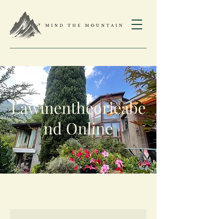
Lawinentheorieabe
nd Online