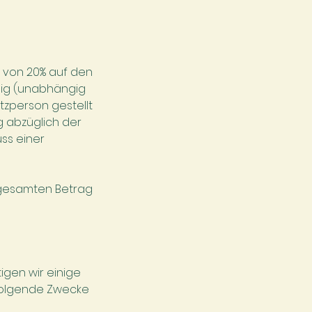
 von 20% auf den
llig (unabhängig
tzperson gestellt
g abzüglich der
ss einer
n gesamten Betrag
gen wir einige
 folgende Zwecke