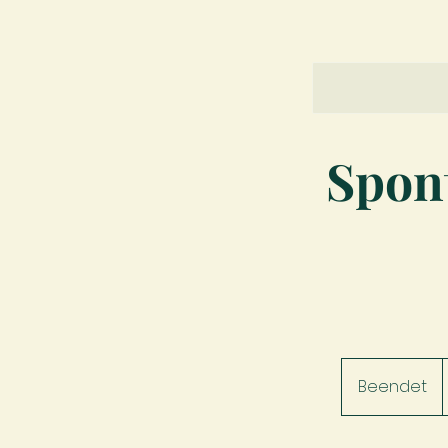
Spon
Beendet
B
e
e