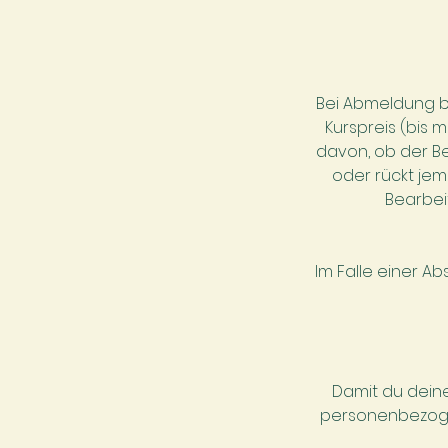
n
d
e
t
Bei Abmeldung b
Kurspreis (bis 
davon, ob der Be
oder rückt jem
Bearbei
Im Falle einer A
Damit du dein
personenbezogen