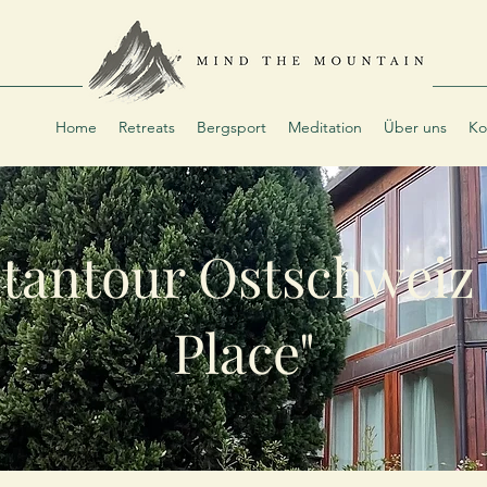
Home
Retreats
Bergsport
Meditation
Über uns
Ko
tantour Ostschweiz 
Place"