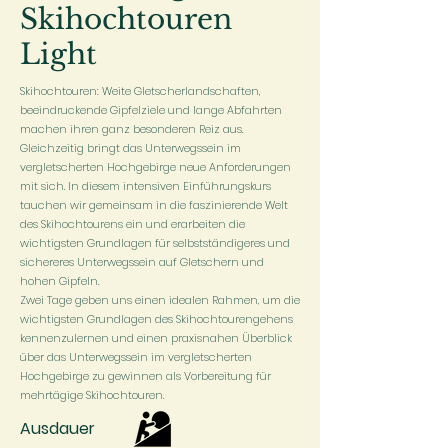
Skihochtouren
Light
Skihochtouren: Weite Gletscherlandschaften,
beeindruckende Gipfelziele und lange Abfahrten
machen ihren ganz besonderen Reiz aus.
Gleichzeitig bringt das Unterwegssein im
vergletscherten Hochgebirge neue Anforderungen
mit sich. In diesem intensiven Einführungskurs
tauchen wir gemeinsam in die faszinierende Welt
des Skihochtourens ein und erarbeiten die
wichtigsten Grundlagen für selbstständigeres und
sichereres Unterwegssein auf Gletschern und
hohen Gipfeln.
Zwei Tage geben uns einen idealen Rahmen, um die
wichtigsten Grundlagen des Skihochtourengehens
kennenzulernen und einen praxisnahen Überblick
über das Unterwegssein im vergletscherten
Hochgebirge zu gewinnen als Vorbereitung für
mehrtägige Skihochtouren.
Ausdauer