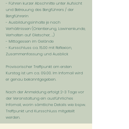
- Führen kurzer Abschnitte unter Aufsicht
und Betreuung des Bergführers / der
Bergführerin
- Ausbildungsinhalte je nach
Verhältnissen (Orientierung, Lawinenkunde,
Verhalten auf Gletscher, ...)
- Mittagessen im Gelände
- Kursschluss ca. 15.00 mit Reflexion,
Zusammenfassung und Ausblick
Provisorischer Treffpunkt am ersten
Kurstag ist um ca. 09.00. Im Infomail wird
er genau bekanntgegeben.
Nach der Anmeldung erfolgt 2-3 Tage vor
der Veranstaltung ein ausführliches
Infomail, worin sämtliche Details wie bspw.
Treffpunkt und Kursschluss mitgeteilt
werden.