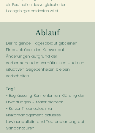
die Faszination des vergletscherten
Hochgebirges entdecken willst.
Ablauf
Der folgende Tagesablauf gibt einen
Eindruck über den Kursverlauf.
Änderungen aufgrund der
vorherrschenden Verhältnissen und den
situativen Gegebenheiten bleiben
vorbehalten.
Tag 1
​- Begrüssung, Kennenlernen, Klärung der
Erwartungen & Materialcheck
- Kurzer Theorieblock zu
Risikomanagement, aktuelles
Lawinenbulletin und Tourenplanung auf
Skihochtouren