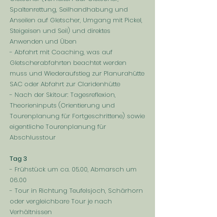
Spaltenrettung, Seilhandhabung und
Anseilen auf Gletscher, Umgang mit Pickel,
Steigeisen und Seil) und direktes
Anwenden und Üben
- Abfahrt mit Coaching, was auf
Gletscherabfahrten beachtet werden
muss und Wiederaufstieg zur Planurahütte
SAC oder Abfahrt zur Claridenhütte
- Nach der Skitour: Tagesreflexion,
Theorieninputs (Orientierung und
Tourenplanung für Fortgeschrittene) sowie
eigentliche Tourenplanung für
Abschlusstour
Tag 3
- Frühstück um ca. 05.00, Abmarsch um
06.00
- Tour in Richtung Teufelsjoch, Schärhorn
oder vergleichbare Tour je nach
Verhältnissen