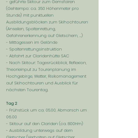
- geführte Skitour zum Gemsfairen
(Gehtempo: ca. 350 Höhenmeter pro
Stunde) mit punktuellen
Ausbildungsblöcken zum Skihochtouren
(Anseilen, Spaltenrettung,
Gefahrenerkennung auf Gletschern, ...)
- Mittagessen im Gelände
- Spaltenrettungsinstruktion
- Abfahrt zur Claridenhütte SAC
- Nach Skitour: Tagesrückblick, Reflexion,
Theorieinput zu Tourenplanung im
Hochgebirge, Wetter, Risikomanagement
auf Skihochtouren und Ausblick für
nächsten Tourentag.
Tag 2
- Frühstück um ca. 05.00, Abmarsch um
06.00
- Skitour auf den Clariden (ca. 800Hm)
- Ausbildung unterwegs auf dem
Gletscher (Verhalten auf Gletscher,