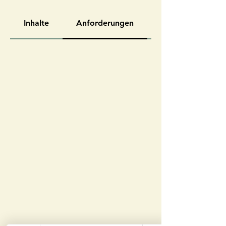
Inhalte
Anforderungen
Preis & Leistung