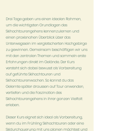
Drei Tage geben uns einen idealen Rahmen,
um die wichtigsten Grundlagen des
Skihochtourengehens kennenzulernen und
einen praxisnahen Überblick über das
Unterwegssein im vergletscherten Hochgebirge
zu gewinnen. Gemeinsam beschäftigen wir uns
mit den zentralen Themen und sammeln erste
Erfahrungen direkt im Gelände. Der Kurs
versteht sich dabei bewusst als Vorbereitung
auf geführte Skihochtouren und
Skihochtourenwochen. So kannst du das
Gelernte später draussen auf Tour anwenden,
vertiefen und die Faszination des
Skihochtourengehens in ihrer ganzen Vielfalt
erleben.
Dieser Kurs eignet sich ideal als Vorbereitung,
wenn du im Frühling Skihochtouren oder eine
Skidurchquerung mit uns planen möchtest und